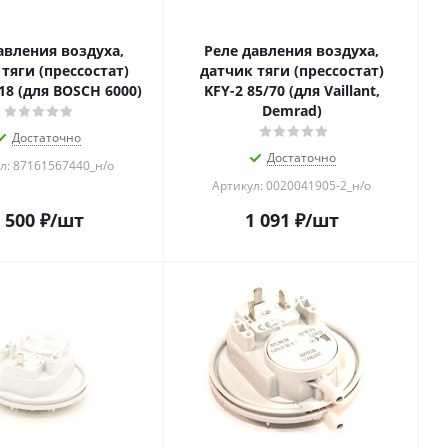
авления воздуха,
Реле давления воздуха,
тяги (прессостат)
датчик тяги (прессостат)
18 (для BOSCH 6000)
KFY-2 85/70 (для Vaillant,
Demrad)
Достаточно
Достаточно
л: 87161567440_н/о
Артикул: 0020041905-2_н/о
 500
₽
/шт
1 091
₽
/шт