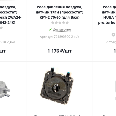
воздуха,
Реле давления воздуха,
Реле д
ессостат)
датчик тяги (прессостат)
датчик 
Bosch ZWA24-
KFY-2 70/60 (для Baxi)
HUBA 1
U042-24K)
pro,turbo
Достаточно
о
Артикул: 721890300-2_н/о
2910-2_н/о
Артик
шт
1 176
₽
/шт
1