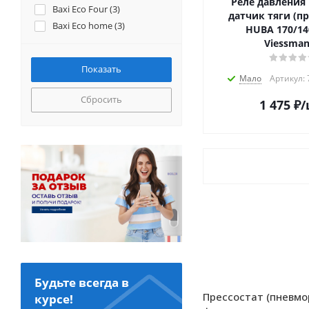
Реле давления 
Baxi Eco Four (
3
)
датчик тяги (пр
Baxi Eco home (
3
)
HUBA 170/14
Baxi Eco-3 (
4
)
Viessman
Baxi Eco-3 compact (
2
)
Baxi Eco-4s (
3
)
Мало
Артикул:
Baxi Fourtech (
3
)
Сбросить
1 475
₽
/
Baxi Luna (
1
)
Baxi Luna-3 (
4
)
Baxi Luna-3 Comfort (
3
)
Baxi Main (
2
)
Baxi Main digit (
2
)
Baxi Main four (
1
)
Baxi Nuvola-3 (
2
)
Baxi Nuvola-3 comfort (
3
)
Baxi Slim Fi (
1
)
Beretta Ciao (
1
)
Beretta City (
1
)
Будьте всегда в
Beretta Mynute (
1
)
Прессостат (пневмо
курсе!
Beretta Smart (
1
)