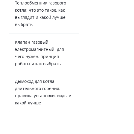
Immergas Maior (
1
)
Теплообменник газового
Immergas Star (
1
)
котла: что это такое, как
Immergas Zeus (
1
)
выглядит и какой лучше
Kentatsu Nobby Smart (
1
)
выбрать
Lynx (
3
)
Nova florida Delfis (
1
)
Клапан газовый
turbo Max plus (
1
)
электромагнитный: для
turbo Max pro (
1
)
чего нужен, принцип
turbo TEC plus (
2
)
работы и как выбрать
turbo TEC pro (
2
)
Viessmann Vitopend 100
A1HB (
1
)
Дымоход для котла
Viessmann Vitopend 100
WH1B (
1
)
длительного горения:
Viessmann Vitopend 100
правила установки, виды и
WH1D (
1
)
Viessmann Vitopend A1JB
какой лучше
12-24 кВт (
1
)
Гепард (H-RU) (
1
)
Пантера ver.18 (
2
)
Пантера ver.19 (
2
)
Рысь (
1
)