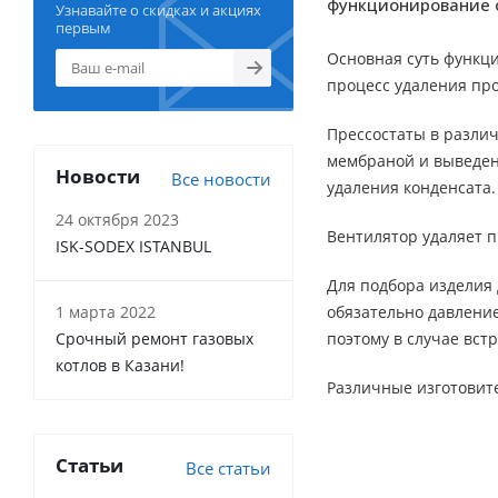
функционирование 
Узнавайте о скидках и акциях
Bosch GAZ 7000 ZWC24 (
1
)
первым
Bosch WBN6000-12 (
1
)
Основная суть функц
Bosch ZSA24-2A (
2
)
процесс удаления про
Bosch ZWA24-2A (
2
)
Buderus Logamax U042 (
2
)
Прессостаты в различ
Buderus Logamax U072-12
мембраной и выведен
(
1
)
Новости
Все новости
удаления конденсата.
Buderus Logamax U072-18
(
1
)
24 октября 2023
Demrad Aden (
2
)
Вентилятор удаляет п
ISK-SODEX ISTANBUL
Demrad Kalisto Bitermik (
2
)
Demrad Kalisto Mono (
2
)
Для подбора изделия 
Demrad Solaris (
2
)
1 марта 2022
обязательно давление
Demrad Tayros (
2
)
Срочный ремонт газовых
поэтому в случае вст
Federica Bugatti Atmo (
1
)
котлов в Казани!
Различные изготовите
Federica Bugatti ECO (
1
)
Federica Bugatti Turbo (
1
)
Fondital Victoria compact
(
1
)
Статьи
Все статьи
Hi-therm Optimus (
1
)