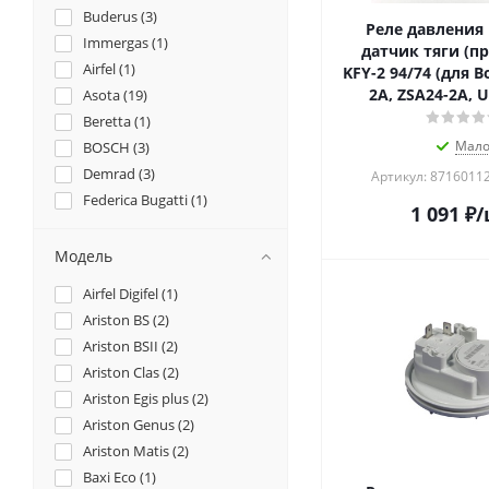
Buderus (
3
)
Реле давления 
Immergas (
1
)
датчик тяги (пр
Airfel (
1
)
KFY-2 94/74 (для 
2A, ZSA24-2A, 
Asota (
19
)
Beretta (
1
)
Мал
BOSCH (
3
)
Demrad (
3
)
Артикул: 8716011
Federica Bugatti (
1
)
1 091
₽
/
Hi (
1
)
Kentatsu (
1
)
Модель
Nova florida (
1
)
Airfel Digifel (
1
)
Protherm (
6
)
Ariston BS (
2
)
Vaillant (
3
)
Ariston BSII (
2
)
Viessmann (
2
)
Ariston Clas (
2
)
Ariston Egis plus (
2
)
Ariston Genus (
2
)
Ariston Matis (
2
)
Baxi Eco (
1
)