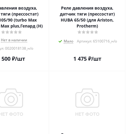
авления воздуха,
Реле давления воздуха,
тяги (прессостат)
датчик тяги (прессостат)
05/90 (turbo Max
HUBA 65/50 (для Ariston,
 Max plus,Гепард (H)
Protherm)
Нет в наличии
Мало
Артикул: 65100716_н/о
ул: 0020018138_н/о
 500
₽
/шт
1 475
₽
/шт