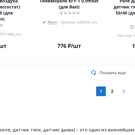
воздуха,
Пневмореле KFY-1 0,9mbar
Реле д
ессостат)
(для Baxi)
датчик тя
0 (для
50/40 (дл
n)
Мало
Артикул: 628620_н/о
 7817494_н/о
Артикул:
шт
776
₽
/шт
1
Показать еще
1
2
реле, датчик тяги, датчик дыма) – это один из важнейших 