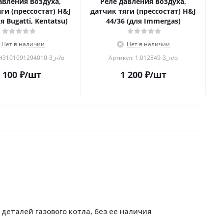
авления воздуха,
Реле давления воздуха,
ги (прессостат) H&J
датчик тяги (прессостат) H&J
я Bugatti, Kentatsu)
44/36 (для Immergas)
Нет в наличии
Нет в наличии
 H3101091294010-3_н/о
Артикул: 1.012849-3_н/о
 100
₽
/шт
1 200
₽
/шт
деталей газового котла, без ее наличия