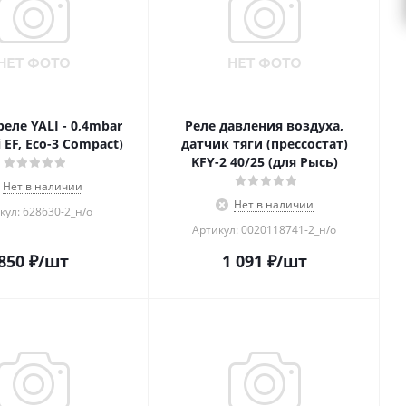
еле YALI - 0,4mbar
Реле давления воздуха,
i EF, Eco-3 Compact)
датчик тяги (прессостат)
KFY-2 40/25 (для Рысь)
Нет в наличии
Нет в наличии
кул: 628630-2_н/о
Артикул: 0020118741-2_н/о
850
₽
/шт
1 091
₽
/шт