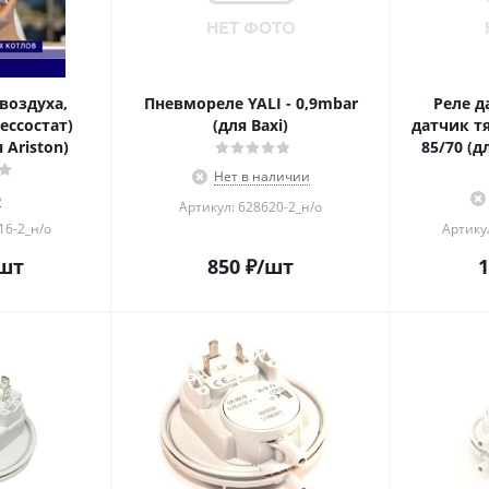
воздуха,
Пневмореле YALI - 0,9mbar
Реле д
ессостат)
(для Baxi)
датчик тя
 Ariston)
85/70 (д
Нет в наличии
о
Артикул: 628620-2_н/о
16-2_н/о
Артику
шт
850
₽
/шт
1