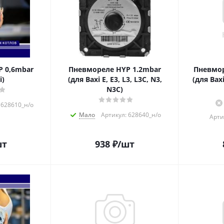
 0,6mbar
Пневмореле HYP 1.2mbar
Пневмор
i)
(для Baxi E, E3, L3, L3C, N3,
(для Bax
N3C)
 628610_н/о
Мало
Артикул: 628640_н/о
Арти
шт
938
₽
/шт