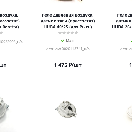
воздуха,
Реле давления воздуха,
Реле д
ессостат)
датчик тяги (прессостат)
датчик 
 Beretta)
HUBA 40/25 (для Рысь)
HUBA 26/
Мало
R10023908_н/о
Артикул: 0020118741_н/о
Артику
шт
1 475
₽
/шт
1