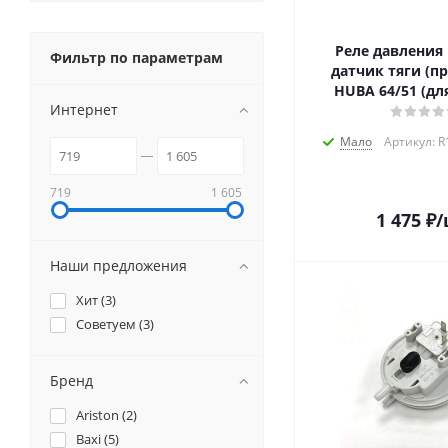
Реле давления 
Фильтр по параметрам
датчик тяги (пр
HUBA 64/51 (для
Интернет
Мало
Артикул: 
719
1 605
1 475
₽
/
Наши предложения
Хит (
3
)
Советуем (
3
)
Бренд
Ariston (
2
)
Baxi (
5
)