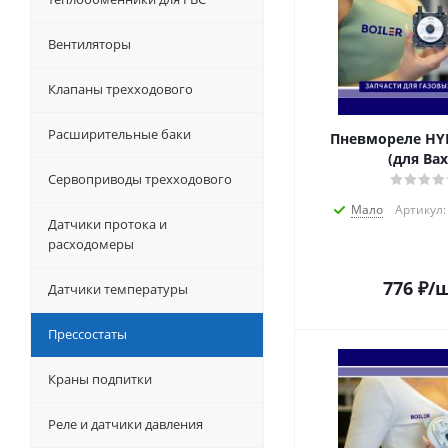
Вентиляторы
Клапаны трехходового
Расширительные баки
Пневмореле HYP
(для Bax
Сервоприводы трехходового
Мало
Артикул:
Датчики протока и
расходомеры
776
₽
/
Датчики температуры
Прессостаты
Краны подпитки
Реле и датчики давления