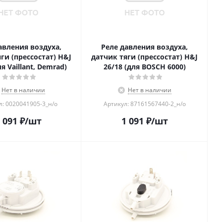
авления воздуха,
Реле давления воздуха,
ги (прессостат) H&J
датчик тяги (прессостат) H&J
ля Vaillant, Demrad)
26/18 (для BOSCH 6000)
Нет в наличии
Нет в наличии
л: 0020041905-3_н/о
Артикул: 87161567440-2_н/о
 091
₽
/шт
1 091
₽
/шт