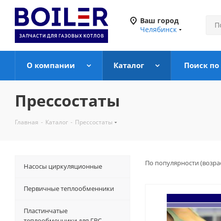
Ваш город
Челябинск
О компании
Каталог
Поиск по
Прессостаты
Главная
-
Каталог
-
Прессостаты
По популярности (возра
Насосы циркуляционные
Первичные теплообменники
Пластинчатые
теплообменники для ГВС