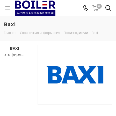
0
Baxi
Главная
-
Справочная информация
-
Производители
-
Baxi
BAXI
это фирма