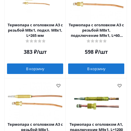
Термопара c оголовком А3 с
Термопара c оголовком А3 с
резьбой М8х1, подкл. М8х1,
резьбой М8х1,
L=265 мм
подключение М9х1, L=600
мм SIT (Италия)
383
₽
/шт
598
₽
/шт
В корзину
В корзину
Термопара c оголовком А3 с
Термопара c оголовком А1,
резьбой М8х1,
подключение М9х1, L=1200