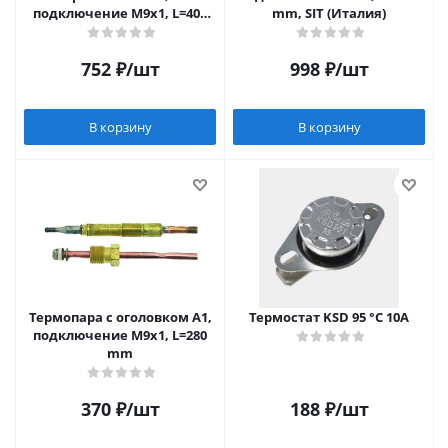
подключение М9х1, L=400
mm, SIT (Италия)
мм SIT (Италия)
752
₽
/шт
998
₽
/шт
В корзину
В корзину
Термопара c оголовком А1,
Термостат KSD 95 °С 10А
подключение М9х1, L=280
mm
370
₽
/шт
188
₽
/шт