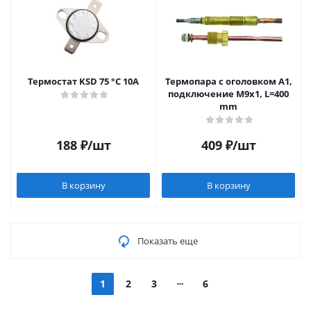
Термостат KSD 75 °С 10А
Термопара c оголовком А1,
подключение М9х1, L=400
mm
188
₽
/шт
409
₽
/шт
В корзину
В корзину
Показать еще
1
2
3
6