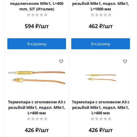
подключение М9х1, L=400
резьбой М8х1, подкл. М8х1,
mm, SIT (Италия)
L=1000 мм
594
₽
/шт
462
₽
/шт
В корзину
В корзину
Термопара c оголовком А3 с
Термопара c оголовком А3 с
резьбой М8х1, подкл. М9х1,
резьбой М8х1, подкл. М8х1,
L=400 мм
L=400 мм
426
₽
/шт
426
₽
/шт