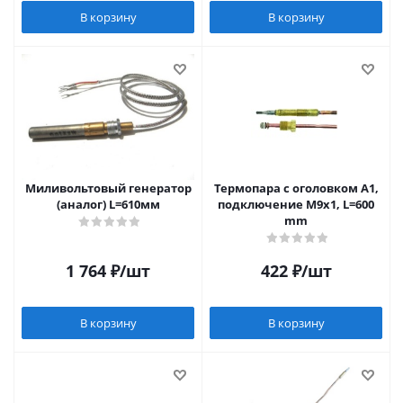
В корзину
В корзину
Миливольтовый генератор
Термопара c оголовком А1,
(аналог) L=610мм
подключение М9х1, L=600
mm
1 764
₽
/шт
422
₽
/шт
В корзину
В корзину