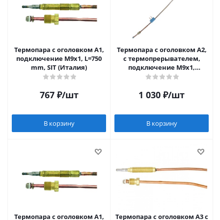
Термопара c оголовком А1,
Термопара c оголовком А2,
подключение М9х1, L=750
с термопрерывателем,
mm, SIT (Италия)
подключение М9х1,
L=400мм SIT (Италия)
767
₽
/шт
1 030
₽
/шт
В корзину
В корзину
Термопара c оголовком А1,
Термопара c оголовком А3 с