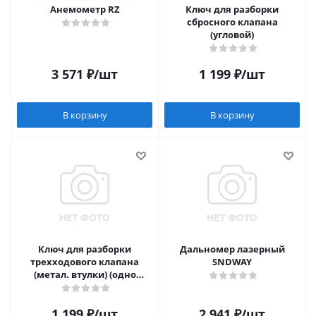
Анемометр RZ
Ключ для разборки
сбросного клапана
(угловой)
3 571
₽
/шт
1 199
₽
/шт
В корзину
В корзину
Ключ для разборки
Дальномер лазерный
трехходового клапана
SNDWAY
(метал. втулки) (одно
кольцо)
1 199
₽
/шт
2 941
₽
/шт