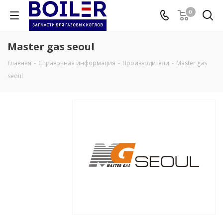
0
Master gas seoul
Главная
-
Справочная информация
-
Производители
-
Master gas
seoul