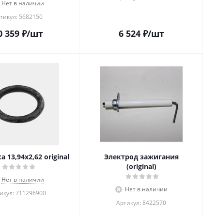
Нет в наличии
тикул: 5682150
0 359
₽
/шт
6 524
₽
/шт
 13,94х2,62 original
Электрод зажигания
(original)
Нет в наличии
Нет в наличии
икул: 711296900
Артикул: 8422570