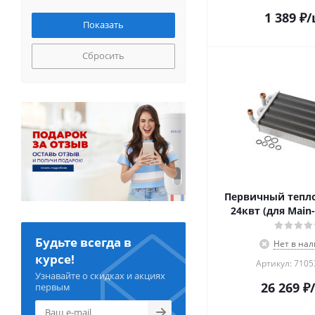
1 389
₽
/
Сбросить
Первичный тепл
24квт (для Main-5
Будьте всегда в
Нет в на
курсе!
Артикул: 710
Узнавайте о скидках и акциях
26 269
₽
первым