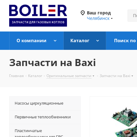
Ваш город
Челябинск
О компании
Каталог
Поиск по
Запчасти на Baxi
Главная
-
Каталог
-
Оригинальные запчасти
-
Запчасти на Baxi
Насосы циркуляционные
Первичные теплообменники
Пластинчатые
теплообменники для ГВС