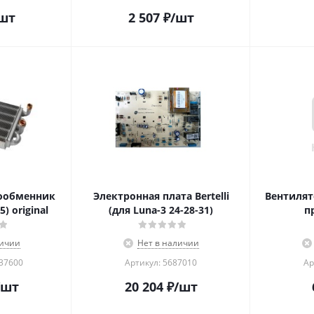
шт
2 507
₽
/шт
ообменник
Электронная плата Bertelli
Вентилят
) original
(для Luna-3 24-28-31)
п
личии
Нет в наличии
537600
Артикул: 5687010
Ар
/шт
20 204
₽
/шт