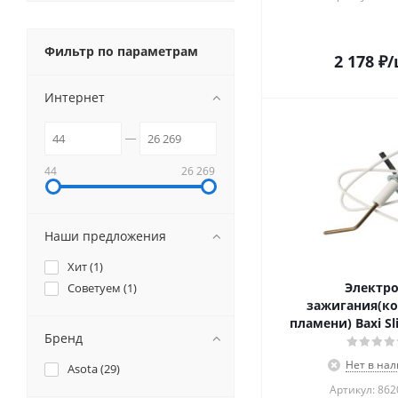
Фильтр по параметрам
2 178
₽
/
Интернет
44
26 269
Наши предложения
Хит (
1
)
Электр
Советуем (
1
)
зажигания(к
Бренд
Нет в на
Asota (
29
)
Артикул: 86