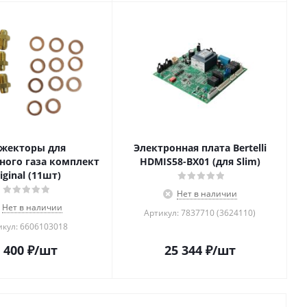
жекторы для
Электронная плата Bertelli
ого газа комплект
HDMIS58-BX01 (для Slim)
iginal (11шт)
Нет в наличии
Нет в наличии
Артикул: 7837710 (3624110)
икул: 6606103018
 400
₽
/шт
25 344
₽
/шт