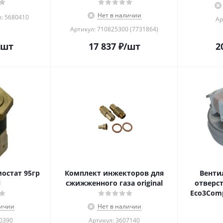
Нет в наличии
л: 5680410
Ар
Артикул: 710825300 (7731864)
/шт
17 837
₽
/шт
2
остат 95гр
Комплект инжекторов для
Венти
l
сжижженного газа original
отверст
Eco3Comp
личии
Нет в наличии
30390
Артикул: 3607140