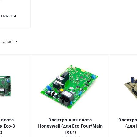
 платы
стание)
 плата
Электронная плата
Электрон
я Eco-3
Honeywell (для Eco Four/Main
(для 
)
Four)