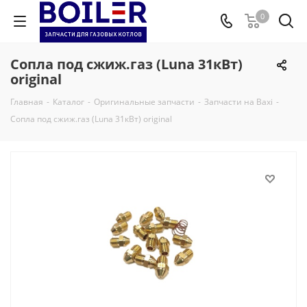
0
Сопла под сжиж.газ (Luna 31кВт)
original
Главная
-
Каталог
-
Оригинальные запчасти
-
Запчасти на Baxi
-
Сопла под сжиж.газ (Luna 31кВт) original