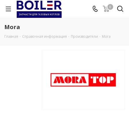
0
Mora
Главная
-
Справочная информация
-
Производители
-
Mora