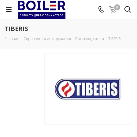
0
TIBERIS
Главная
-
Справочная информация
-
Производители
-
TIBERIS