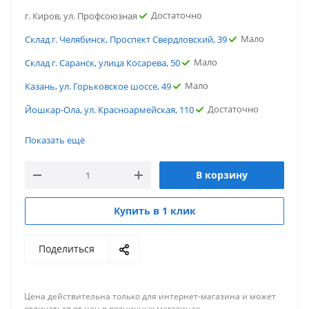
Достаточно
г. Киров, ул. Профсоюзная
Мало
Склад г. Челябинск, Проспект Свердловский, 39
Мало
Склад г. Саранск, улица Косарева, 50
Мало
Казань, ул. Горьковское шоссе, 49
Достаточно
Йошкар-Ола, ул. Красноармейская, 110
Мало
г. Чебоксары, пр. Мира
Показать ещё
Мало
г. Саратов, ул. Политехническая
В корзину
Достаточно
г. Новосибирск, ул. Нижегородская
Мало
г. Краснодар, ул. Российская
Купить в 1 клик
Достаточно
г. Киров, ул. Профсоюзная
Поделиться
Мало
Склад г. Челябинск, Проспект Свердловский, 39
Мало
Склад г. Саранск, улица Косарева, 50
Цена действительна только для интернет-магазина и может
Мало
Казань, ул. Горьковское шоссе, 49
отличаться от цен в розничных магазинах