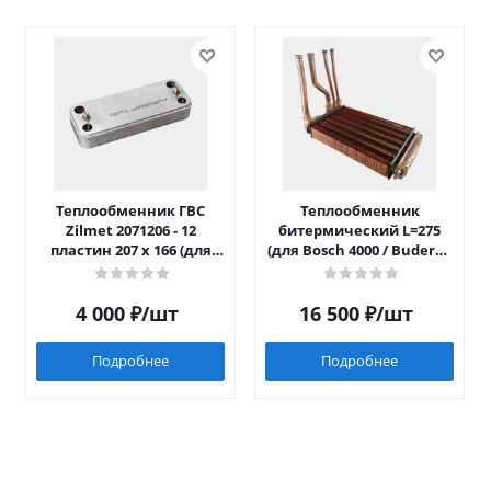
Теплообменник ГВС
Теплообменник
Zilmet 2071206 - 12
битермический L=275
пластин 207 x 166 (для
(для Bosch 4000 / Buderus
Luna/Eco Four после 2014)
042)
4 000
₽
/шт
16 500
₽
/шт
Подробнее
Подробнее