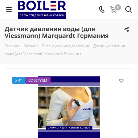
0
Датчик давления воды (для
Viessmann) Marquardt Германия
Главная
-
Каталог
-
Реле и датчики давления
-
Датчик давления
воды (для Viessmann) Marquardt Германия
ХИТ
СОВЕТУЕМ